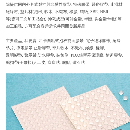
除提供國內外各式黏性與非黏性膠帶, 特殊膠帶, 醫療膠帶, 止滑材
絕緣材, 墊片材(泡棉, 軟木, 不織布, 橡膠, 絨紙, SBR, NBR
等)皆可二次加工貼合併沖裁成型(可沖全斷, 半斷, 與全斷/半斷)等
加工服務, 亦可配合客戶需求共同開發新產品
主要產品, 我要賣: 吊卡自粘式泡棉雙面膠帶, 電子絕緣膠帶, 絕緣
墊片, 導電膠帶,止滑膠帶, 墊片軟木, 不織布, 絨紙, 橡膠,
透明腳墊, 警示帶,防水膠帶, 裝飾條, PDA銀螢幕保護膜, 情趣膠帶,
黏扣帶(子母扣)人工皮, 痘痘貼, 胸貼, 磁石貼