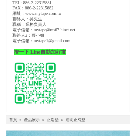
TEL: 886-2-22315881
FAX：886-2-22315882
網址：
www.mytape.com.tw
聯絡人：吳先生
職稱：業務負責人
電子信箱：
mytape@ms67.hinet.net
聯絡人2：蔡小姐
電子信箱：
mytape1@gmail.com
按一下 Line自動加好友
首頁
»
產品展示
»
止滑墊
»
透明止滑墊