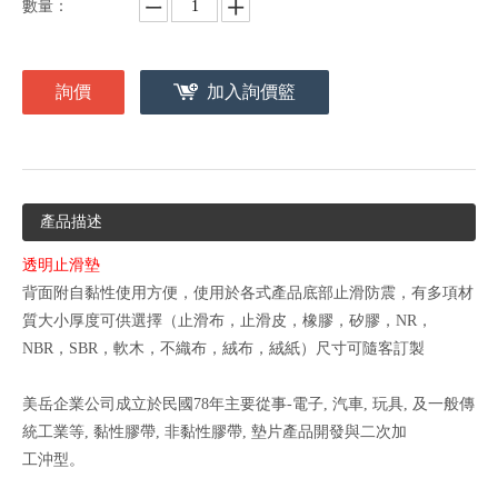
數量：
詢價
加入詢價籃
產品描述
透明止滑墊
背面附自黏性使用方便，使用於各式產品底部止滑防震，有多項材
質大小厚度可供選擇（止滑布，止滑皮，橡膠，矽膠，NR，
NBR，SBR，軟木，不織布，絨布，絨紙）尺寸可隨客訂製
美岳企業公司成立於民國78年主要從事-電子, 汽車, 玩具, 及一般傳
統工業等, 黏性膠帶, 非黏性膠帶, 墊片產品開發與二次加
工沖型。