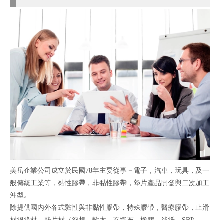
美岳企業公司成立於民國78年主要從事－電子，汽車，玩具，及一
般傳統工業等，黏性膠帶，非黏性膠帶，墊片產品開發與二次加工
沖型。
除提供國內外各式黏性與非黏性膠帶，特殊膠帶，醫療膠帶，止滑
材絕緣材，墊片材（泡棉，軟木，不織布，橡膠，絨紙，SBR，