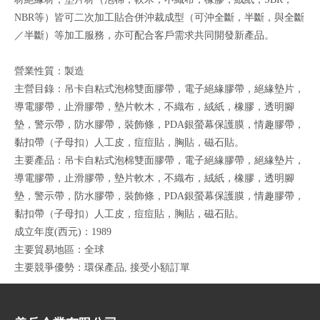
NBR等）皆可二次加工貼合併沖裁成型（可沖全斷，半斷，與全斷
／半斷）等加工服務，亦可配合客戶需求共同開發新產品
。
營業性質：製造
主營目錄：吊卡自粘式泡棉雙面膠帶，電子絕緣膠帶，絕緣墊片，
導電膠帶，止滑膠帶，墊片軟木，不織布，絨紙，橡膠，透明腳
墊，警示帶，防水膠帶，裝飾條，PDA銀螢幕保護膜，情趣膠帶，
黏扣帶（子母扣）人工皮，痘痘貼，胸貼，磁石貼
。
主要產品：吊卡自粘式泡棉雙面膠帶，電子絕緣膠帶，絕緣墊片，
導電膠帶，止滑膠帶，墊片軟木，不織布，絨紙，橡膠，透明腳
墊，警示帶，防水膠帶，裝飾條，PDA銀螢幕保護膜，情趣膠帶，
黏扣帶（子母扣）人工皮，痘痘貼，胸貼，磁石貼
。
成立年度(西元)：1989
主要貿易地區：全球
主要競爭優勢：環保產品, 接受小額訂單